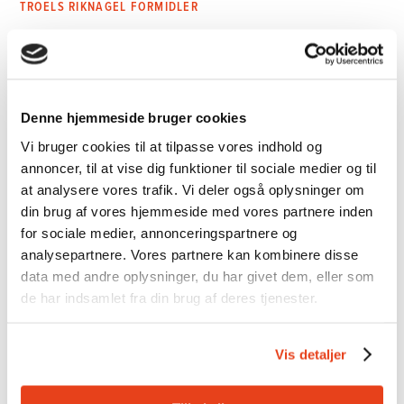
TROELS RIKNAGEL FORMIDLER
OM PROJEKTET
Siden 2022 har tre museer, et universitet og en
skoletjeneste samarbejdet i det VELUX-støttede
Denne hjemmeside bruger cookies
projekt “De udstødte, de uvelkomne og debeundrede
Vi bruger cookies til at tilpasse vores indhold og
– resocialisering, velfærd og demokratisering 1945-
annoncer, til at vise dig funktioner til sociale medier og til
1950”. Projektet er finansieret af Veluxfonden. Se
at analysere vores trafik. Vi deler også oplysninger om
mere på
www.modennytid.dk
din brug af vores hjemmeside med vores partnere inden
for sociale medier, annonceringspartnere og
analysepartnere. Vores partnere kan kombinere disse
Tid og sted:
onsdag 1. oktober kl. 14-16, FLUGT-
data med andre oplysninger, du har givet dem, eller som
Refugee Museum of Denmark, Præstegårdsvej 21,
de har indsamlet fra din brug af deres tjenester.
6840 Oksbøl
Vis detaljer
Pris:
Gratis