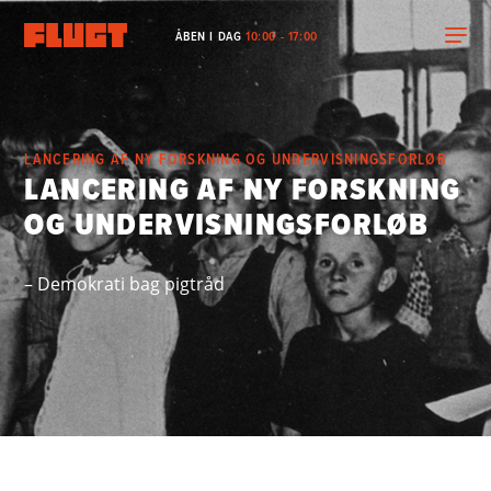
ÅBEN I DAG
10:00 - 17:00
LANCERING AF NY FORSKNING OG UNDERVISNINGSFORLØB
LANCERING AF NY FORSKNING
OG UNDERVISNINGSFORLØB
– Demokrati bag pigtråd