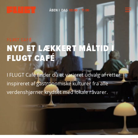
ÅBEN I DAG
10:00 - 17:00
FLUGT CAFÉ
NYD ET LÆKKERT MÅLTID I
FLUGT CAFÉ
I FLUGT Café finder du et varieret udvalg af retter
inspireret af gastronomiske kulturer fra alle
verdenshjørner krydset med lokale råvarer.