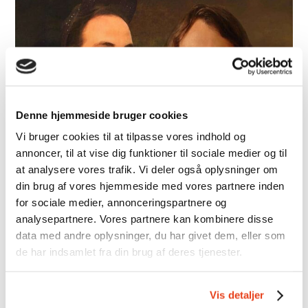
Denne hjemmeside bruger cookies
Vi bruger cookies til at tilpasse vores indhold og
VANVITTIG VERDENSHISTORIE:
annoncer, til at vise dig funktioner til sociale medier og til
LIVESHOW I FLUGT
at analysere vores trafik. Vi deler også oplysninger om
din brug af vores hjemmeside med vores partnere inden
for sociale medier, annonceringspartnere og
2. OKTOBER 2026
analysepartnere. Vores partnere kan kombinere disse
19:00
21:30
data med andre oplysninger, du har givet dem, eller som
de har indsamlet fra din brug af deres tjenester.
PRÆSTEGÅRDSVEJ 21, 6840 OKSBØL
Vis detaljer